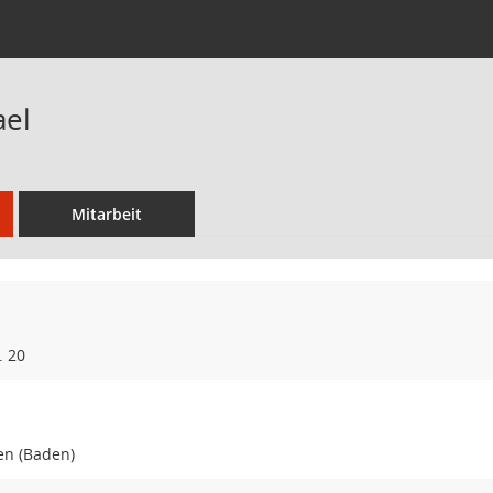
ael
Mitarbeit
. 20
en (Baden)