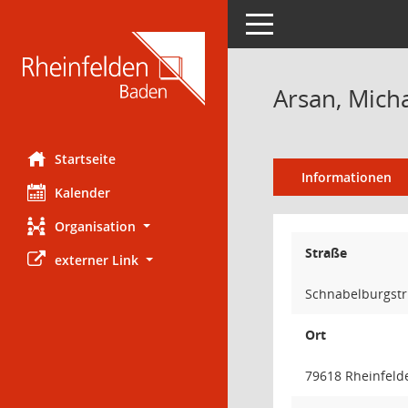
Toggle navigation
Arsan, Mich
Startseite
Informationen
Kalender
Organisation
Straße
externer Link
Schnabelburgstr
Ort
79618 Rheinfeld