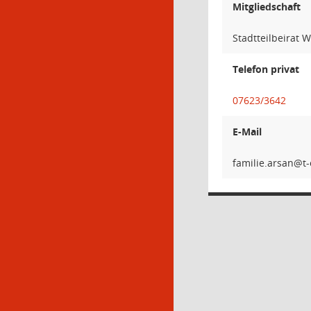
Mitgliedschaft
Stadtteilbeirat
Telefon privat
07623/3642
E-Mail
nasra.e