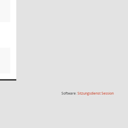
(Wird in
Software:
Sitzungsdienst
Session