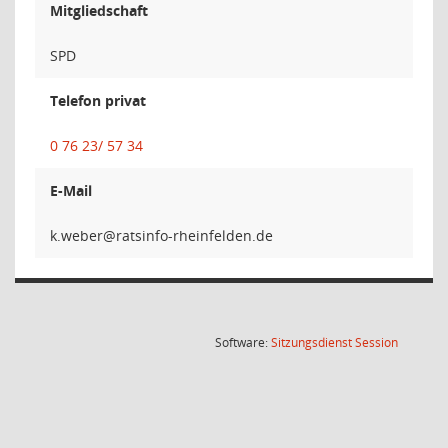
Mitgliedschaft
SPD
Telefon privat
0 76 23/ 57 34
E-Mail
reb
(Wird in
Software:
Sitzungsdienst
Session