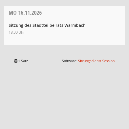
MO
16.11.2026
Sitzung des Stadtteilbeirats Warmbach
18:30 Uhr
(Wird in
1 Satz
Software:
Sitzungsdienst
Session