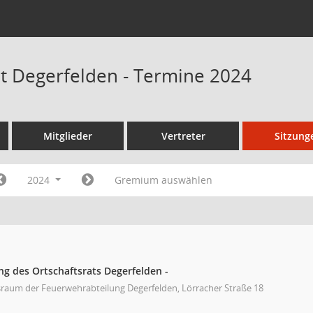
at Degerfelden - Termine 2024
Mitglieder
Vertreter
Sitzung
2024
Gremium auswählen
ng des Ortschaftsrats Degerfelden -
raum der Feuerwehrabteilung Degerfelden, Lörracher Straße 18