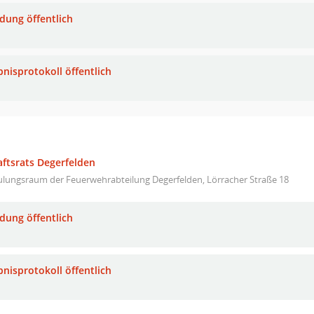
adung öffentlich
bnisprotokoll öffentlich
aftsrats Degerfelden
ulungsraum der Feuerwehrabteilung Degerfelden, Lörracher Straße 18
adung öffentlich
bnisprotokoll öffentlich