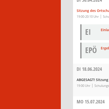
Sitzung des Ortsch
19:00-20:10 Uhr
Sch
EI
Einl
EPÖ
Erge
DI
18.06.2024
ABGESAGT! Sitzung 
19:00 Uhr
Schulungs
MO
15.07.2024