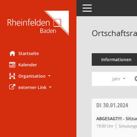
Toggle navigation
Ortschaftsr
Startseite
Informationen
Kalender
Organisation
Jahr
externer Link
DI
30.01.2024
ABGESAGT!!! - Sitzu
19:00 Uhr
Schulungs