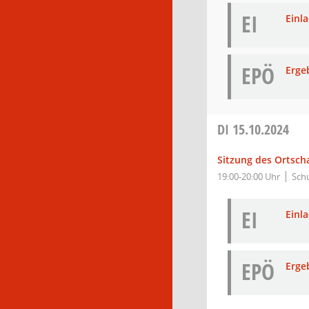
EI
Einl
EPÖ
Erge
DI
15.10.2024
Sitzung des Ortsch
19:00-20:00 Uhr
Sch
EI
Einl
EPÖ
Erge