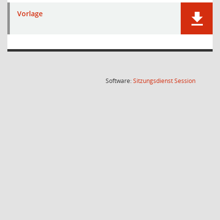
Vorlage
(Wird in
Software:
Sitzungsdienst
Session