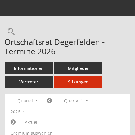
Toggle navigation
Ortschaftsrat Degerfelden -
Termine 2026
Informationen
Mitglieder
Vertreter
Sitzungen
Quartal
Quartal 1
2026
Aktuell
Gremium auswählen