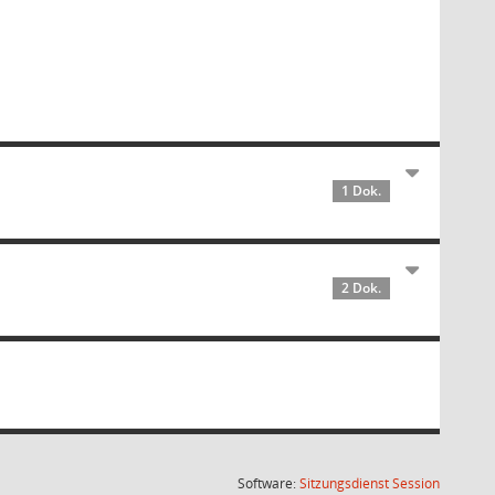
1 Dok.
2 Dok.
(Wird in
Software:
Sitzungsdienst
Session