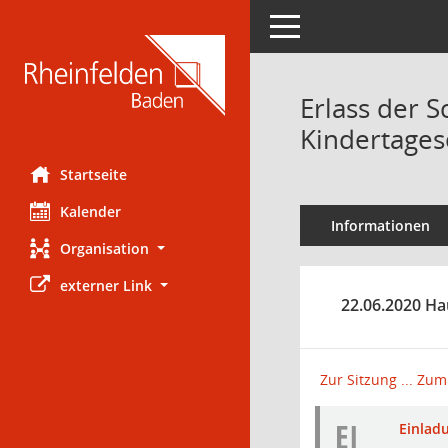
Toggle navigation
Erlass der 
Kindertages
Startseite
Kalender
Informationen
Organisation
externer Link
22.06.2020 Ha
Zur Sitzung ...
Zum 
EI
Einladu