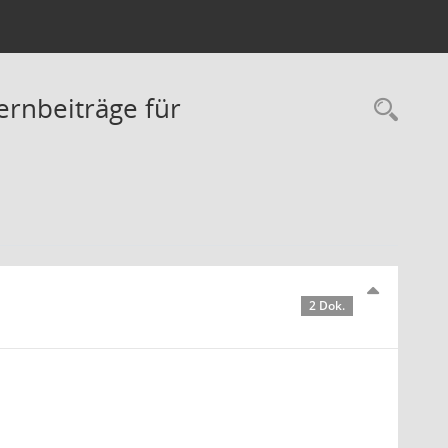
ernbeiträge für
Rec
2 Dok.